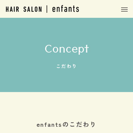
Concept
Warning
Warning
/home/c8921065/public_ht
/home/c8921065/public_ht
/home/c8921065/public_html/hairsalon-enfants.com/wp-c
/home/c8921065/public_html/hairsalon-enfants.com/wp-c
こだわり
Warning
/home/c8921065/public_ht
Warning
content/themes/anthem_tcd083/functions/menu.php
enfantsのこだわり